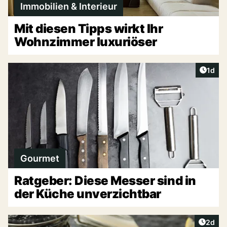
Immobilien & Interieur
Mit diesen Tipps wirkt Ihr
Wohnzimmer luxuriöser
Artike
1d
Gourmet
Ratgeber: Diese Messer sind in
der Küche unverzichtbar
Artike
2d