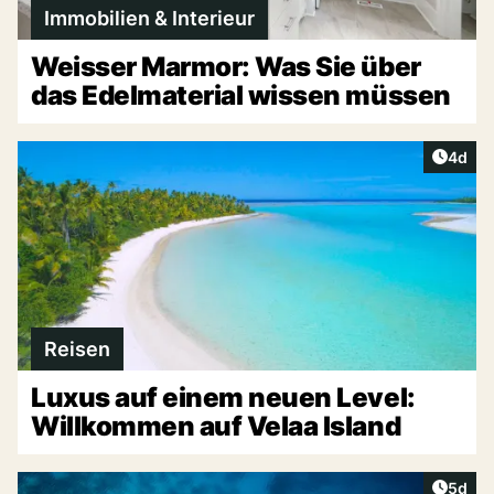
Immobilien & Interieur
Weisser Marmor: Was Sie über
das Edelmaterial wissen müssen
Artike
4d
Reisen
Luxus auf einem neuen Level:
Willkommen auf Velaa Island
Artike
5d