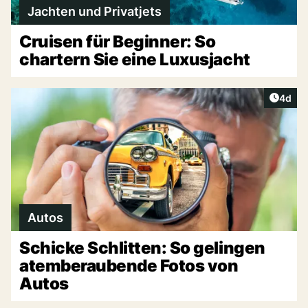
Jachten und Privatjets
Cruisen für Beginner: So
chartern Sie eine Luxusjacht
Artike
4d
Autos
Schicke Schlitten: So gelingen
atemberaubende Fotos von
Autos