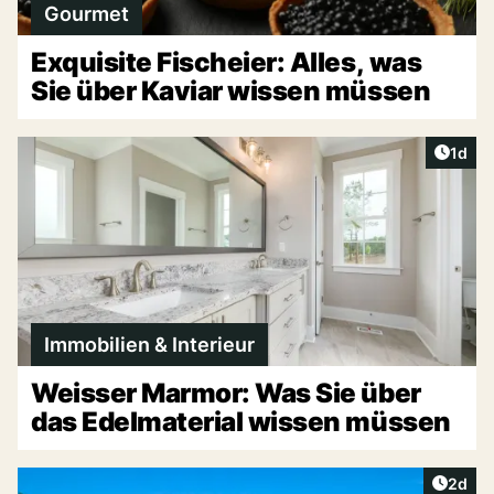
Gourmet
Exquisite Fischeier: Alles, was
Sie über Kaviar wissen müssen
Artike
1d
Immobilien & Interieur
Weisser Marmor: Was Sie über
das Edelmaterial wissen müssen
Artike
2d