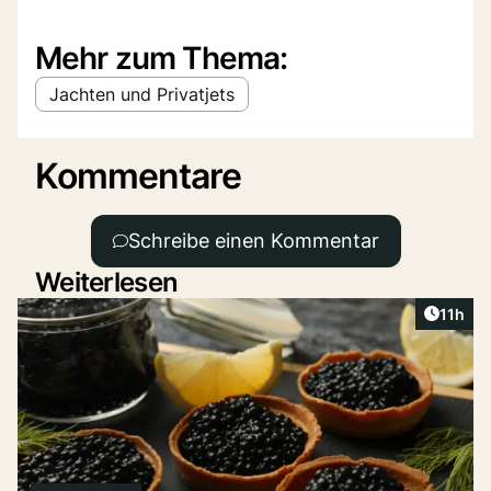
Mehr zum Thema:
Jachten und Privatjets
Kommentare
Schreibe einen Kommentar
Weiterlesen
Artikel
11h