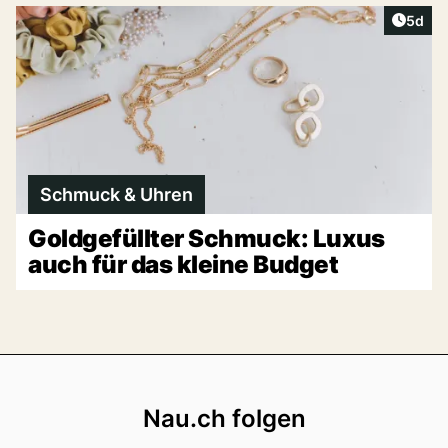
Artike
5d
Schmuck & Uhren
Goldgefüllter Schmuck: Luxus
auch für das kleine Budget
Footer
Nau.ch folgen