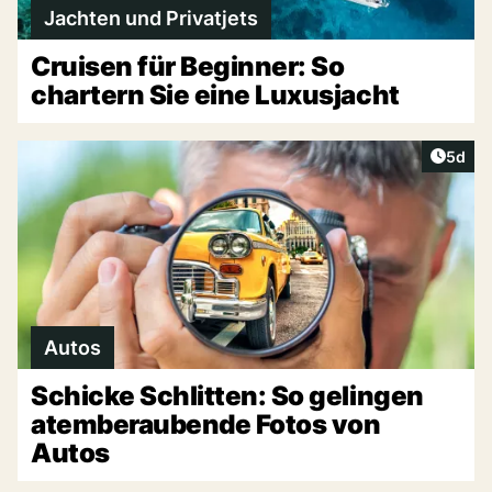
Jachten und Privatjets
Cruisen für Beginner: So
chartern Sie eine Luxusjacht
Artike
5d
Autos
Schicke Schlitten: So gelingen
atemberaubende Fotos von
Autos