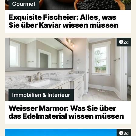
Gourmet
Exquisite Fischeier: Alles, was
Sie über Kaviar wissen müssen
Artike
2d
Immobilien & Interieur
Weisser Marmor: Was Sie über
das Edelmaterial wissen müssen
Artike
3d