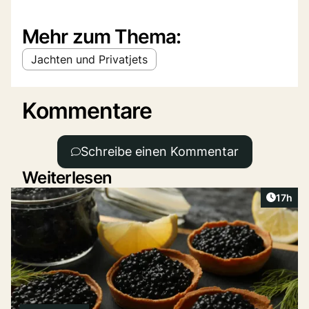
Mehr zum Thema:
Jachten und Privatjets
Kommentare
Schreibe einen Kommentar
Weiterlesen
Artikel
17h