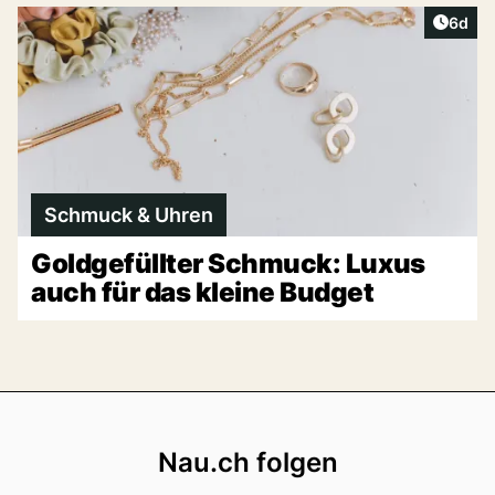
Artike
6d
Schmuck & Uhren
Goldgefüllter Schmuck: Luxus
auch für das kleine Budget
Footer
Nau.ch folgen