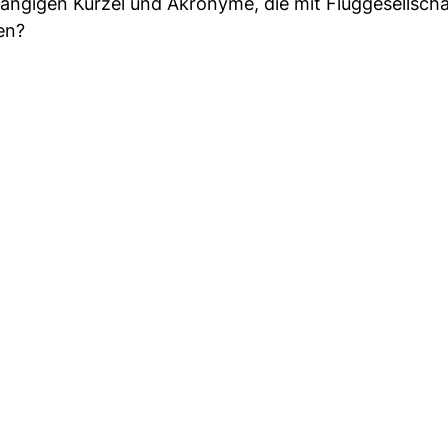
e gängigen Kürzel und Akronyme, die mit Fluggesellscha
en?