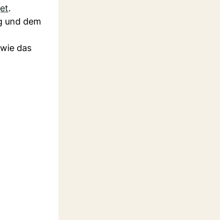
jet
.
ng und dem
owie das