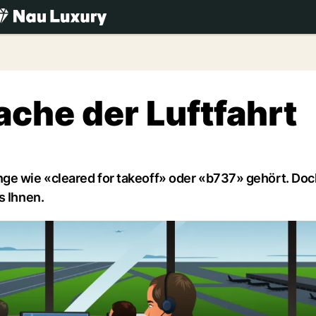
.ch
ache der Luftfahrt
ge wie «cleared for takeoff» oder «b737» gehört. Doc
s Ihnen.