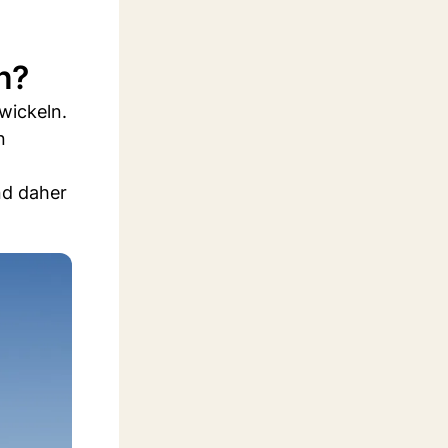
n?
wickeln.
n
nd daher