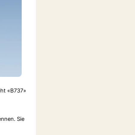
eht «B737»
ennen. Sie
n