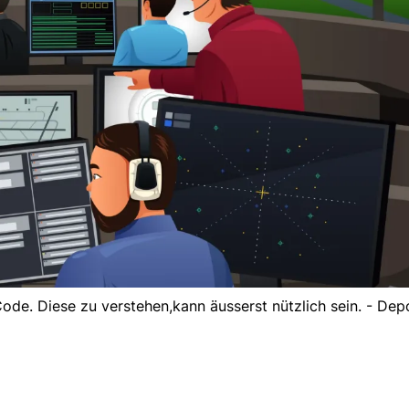
ode. Diese zu verstehen,kann äusserst nützlich sein. - Dep