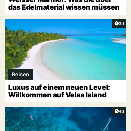
das Edelmaterial wissen müssen
Artike
3d
Reisen
Luxus auf einem neuen Level:
Willkommen auf Velaa Island
Artike
4d