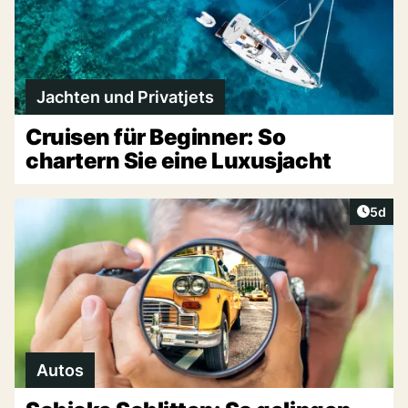
Jachten und Privatjets
Cruisen für Beginner: So
chartern Sie eine Luxusjacht
Artike
5d
Autos