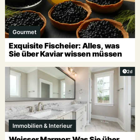
Gourmet
Exquisite Fischeier: Alles, was
Sie über Kaviar wissen müssen
Artike
2d
Immobilien & Interieur
Weisser Marmor: Was Sie über