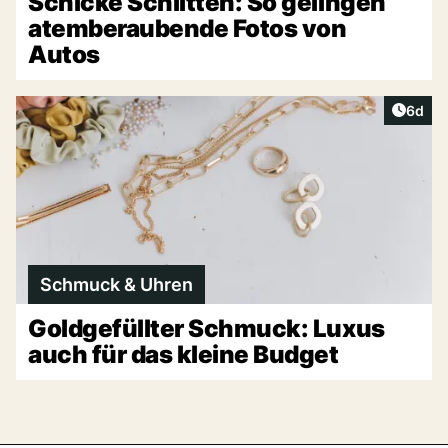
Schicke Schlitten: So gelingen
atemberaubende Fotos von
Autos
Artike
6d
Schmuck & Uhren
Goldgefüllter Schmuck: Luxus
auch für das kleine Budget