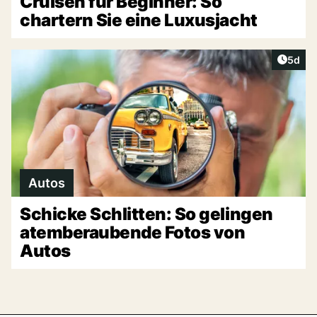
Cruisen für Beginner: So
chartern Sie eine Luxusjacht
Artike
5d
Autos
Schicke Schlitten: So gelingen
atemberaubende Fotos von
Autos