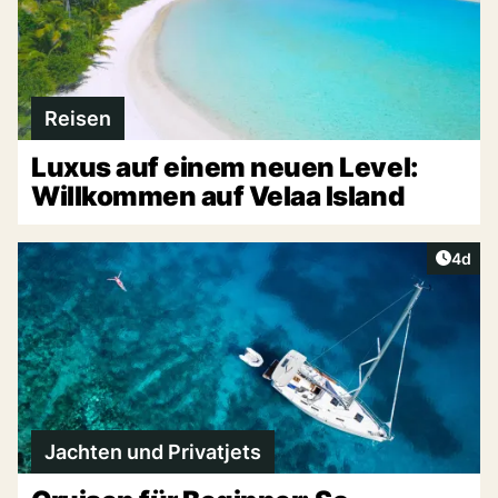
Reisen
Luxus auf einem neuen Level:
Willkommen auf Velaa Island
Artike
4d
Jachten und Privatjets