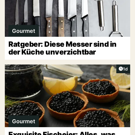
Gourmet
Ratgeber: Diese Messer sind in
der Küche unverzichtbar
Artike
1d
Gourmet
Exquisite Fischeier: Alles, was