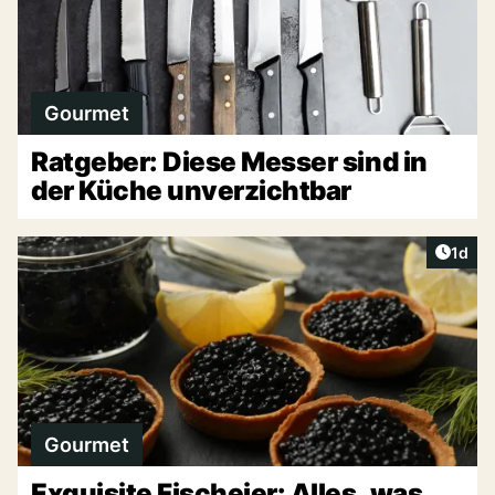
Gourmet
Ratgeber: Diese Messer sind in
der Küche unverzichtbar
Artike
1d
Gourmet
Exquisite Fischeier: Alles, was