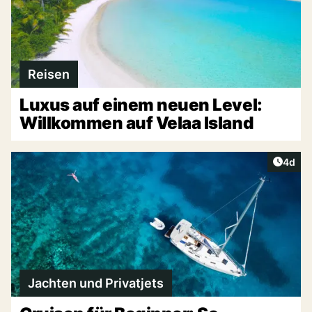
Reisen
Luxus auf einem neuen Level:
Willkommen auf Velaa Island
Artike
4d
Jachten und Privatjets