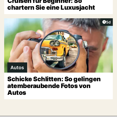
Cruisen für Beginner: So
chartern Sie eine Luxusjacht
Artike
5d
Autos
Schicke Schlitten: So gelingen
atemberaubende Fotos von
Autos