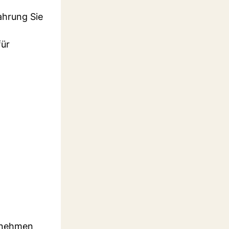
ahrung Sie
für
d nehmen