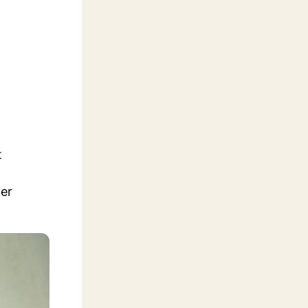
t
ter