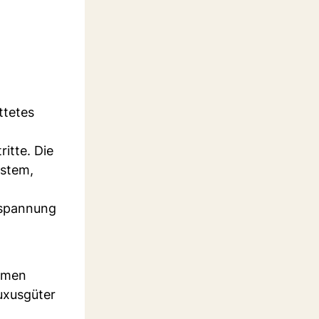
ttetes
itte. Die
ystem,
tspannung
ormen
Luxusgüter