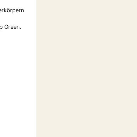
erkörpern
ip Green.