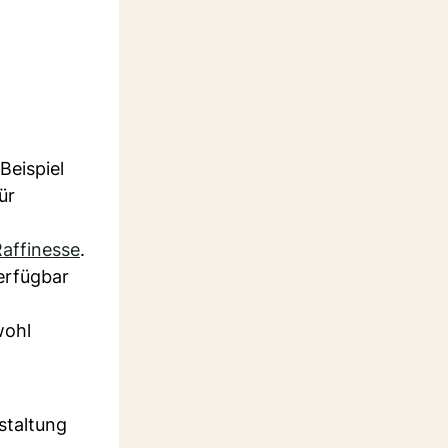
Beispiel
ür
affinesse
.
verfügbar
wohl
staltung