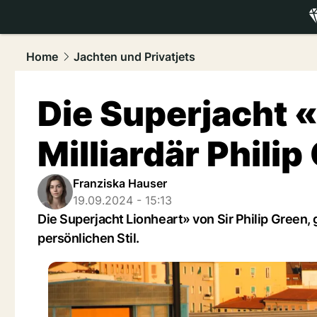
luxury.
NAU
Home
Jachten und Privatjets
Die Superjacht 
Milliardär Philip
Franziska Hauser
19.09.2024 - 15:13
Die Superjacht Lionheart» von Sir Philip Green,
persönlichen Stil.