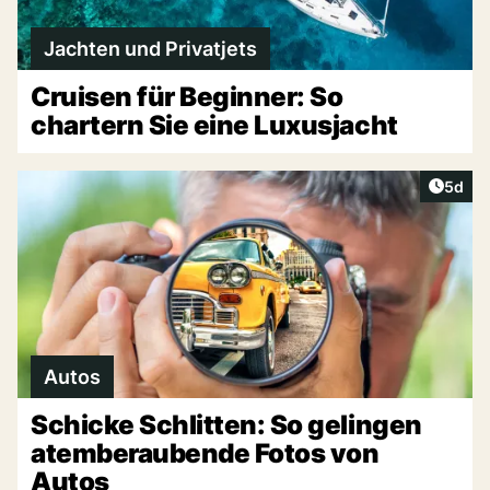
Jachten und Privatjets
Cruisen für Beginner: So
chartern Sie eine Luxusjacht
Artike
5d
Autos
Schicke Schlitten: So gelingen
atemberaubende Fotos von
Autos