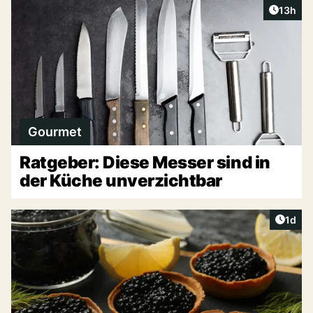
Artikel
13h
Gourmet
Ratgeber: Diese Messer sind in
der Küche unverzichtbar
Artike
1d