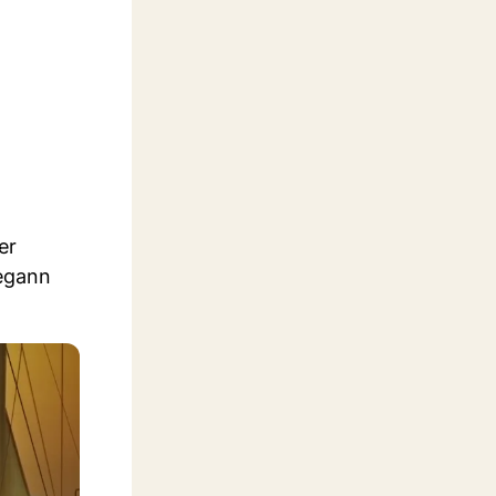
er
begann