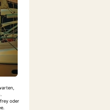
warten,
.
frey oder
ee.