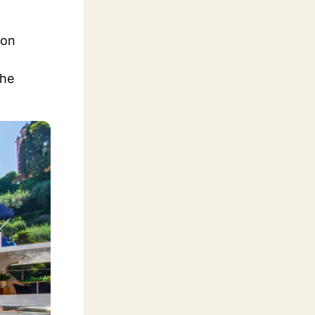
von
che