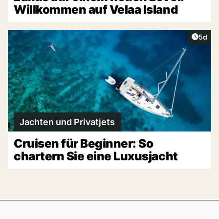
Willkommen auf Velaa Island
Artike
5d
Jachten und Privatjets
Cruisen für Beginner: So
chartern Sie eine Luxusjacht
Footer