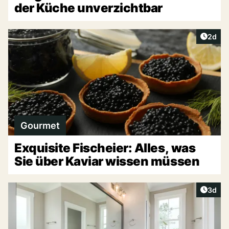
der Küche unverzichtbar
Artike
2d
Gourmet
Exquisite Fischeier: Alles, was
Sie über Kaviar wissen müssen
Artike
3d