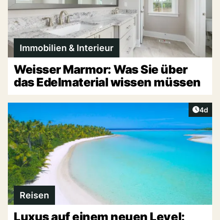
Immobilien & Interieur
Weisser Marmor: Was Sie über
das Edelmaterial wissen müssen
Artike
4d
Reisen
Luxus auf einem neuen Level: