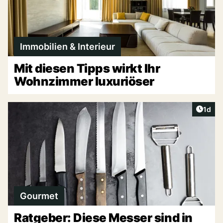
Immobilien & Interieur
Mit diesen Tipps wirkt Ihr
Wohnzimmer luxuriöser
Artike
1d
Gourmet
Ratgeber: Diese Messer sind in