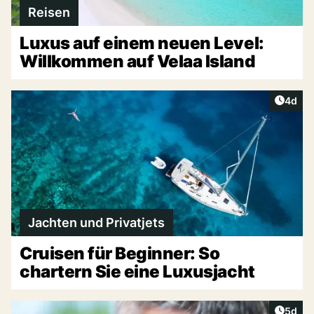
Reisen
Luxus auf einem neuen Level:
Willkommen auf Velaa Island
Artike
4d
Jachten und Privatjets
Cruisen für Beginner: So
chartern Sie eine Luxusjacht
Artike
5d