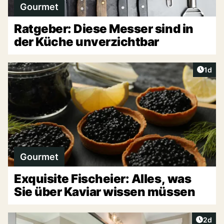
Gourmet
Ratgeber: Diese Messer sind in
der Küche unverzichtbar
Artike
1d
Gourmet
Exquisite Fischeier: Alles, was
Sie über Kaviar wissen müssen
Artike
2d