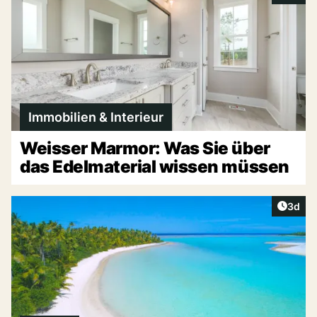
Immobilien & Interieur
Weisser Marmor: Was Sie über
das Edelmaterial wissen müssen
Artike
3d