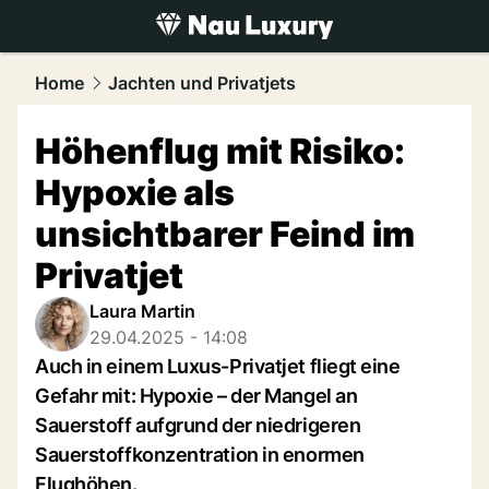
luxury.
NAU.ch
Home
Jachten und Privatjets
Höhenflug mit Risiko:
Hypoxie als
unsichtbarer Feind im
Privatjet
Laura Martin
29.04.2025 - 14:08
Auch in einem Luxus-Privatjet fliegt eine
Gefahr mit: Hypoxie – der Mangel an
Sauerstoff aufgrund der niedrigeren
Sauerstoffkonzentration in enormen
Flughöhen.