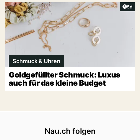
Artike
5d
Schmuck & Uhren
Goldgefüllter Schmuck: Luxus
auch für das kleine Budget
Footer
Nau.ch folgen