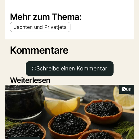
Mehr zum Thema:
Jachten und Privatjets
Kommentare
Schreibe einen Kommentar
Weiterlesen
Artike
6h