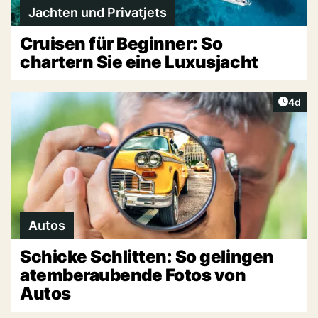
Jachten und Privatjets
Cruisen für Beginner: So
chartern Sie eine Luxusjacht
Artike
4d
Autos
Schicke Schlitten: So gelingen
atemberaubende Fotos von
Autos