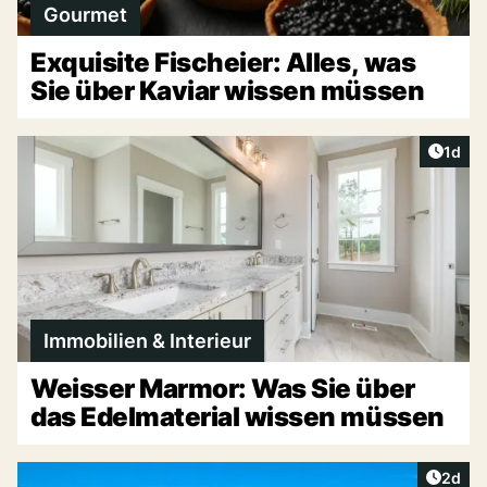
Gourmet
Exquisite Fischeier: Alles, was
Sie über Kaviar wissen müssen
Artike
1d
Immobilien & Interieur
Weisser Marmor: Was Sie über
das Edelmaterial wissen müssen
Artike
2d