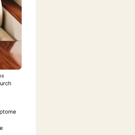
os
durch
mptome
e