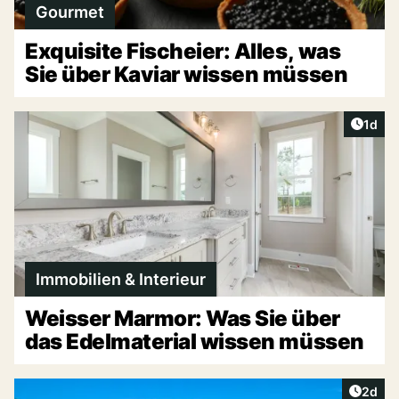
Gourmet
Exquisite Fischeier: Alles, was
Sie über Kaviar wissen müssen
Artike
1d
Immobilien & Interieur
Weisser Marmor: Was Sie über
das Edelmaterial wissen müssen
Artike
2d