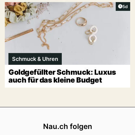
Artike
5d
Schmuck & Uhren
Goldgefüllter Schmuck: Luxus
auch für das kleine Budget
Footer
Nau.ch folgen