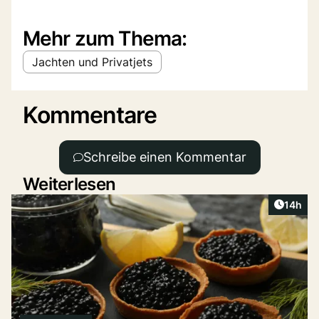
Mehr zum Thema:
Jachten und Privatjets
Kommentare
Schreibe einen Kommentar
Weiterlesen
Artikel
14h