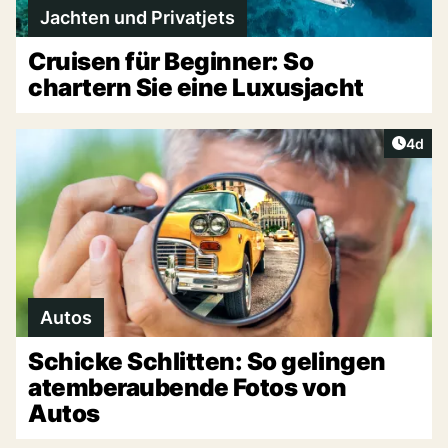
Jachten und Privatjets
Cruisen für Beginner: So
chartern Sie eine Luxusjacht
Artike
4d
Autos
Schicke Schlitten: So gelingen
atemberaubende Fotos von
Autos