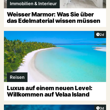
Immobilien & Interieur
Weisser Marmor: Was Sie über
das Edelmaterial wissen müssen
Artike
2d
Reisen
Luxus auf einem neuen Level:
Willkommen auf Velaa Island
Artike
3d