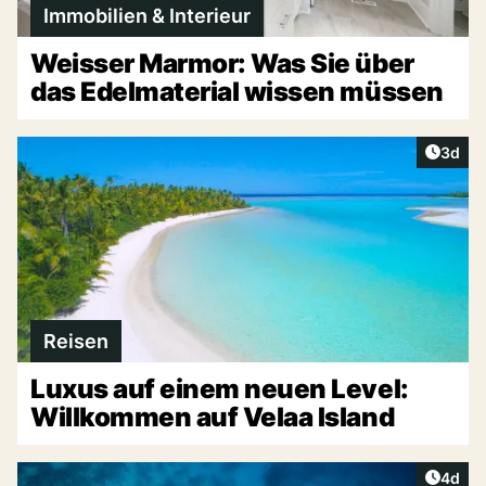
Immobilien & Interieur
Weisser Marmor: Was Sie über
das Edelmaterial wissen müssen
Artike
3d
Reisen
Luxus auf einem neuen Level:
Willkommen auf Velaa Island
Artike
4d