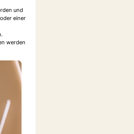
erden und
(oder einer
n.
hen werden