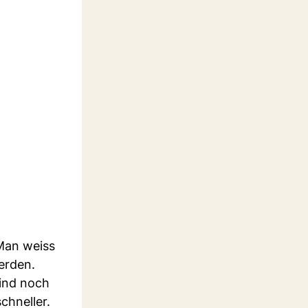
 Man weiss
erden.
sind noch
chneller.