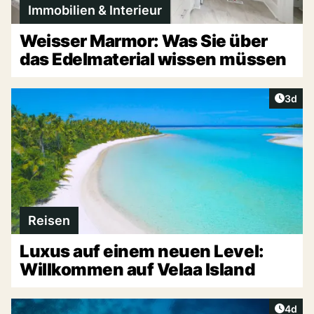
Immobilien & Interieur
Weisser Marmor: Was Sie über
das Edelmaterial wissen müssen
Artike
3d
Reisen
Luxus auf einem neuen Level:
Willkommen auf Velaa Island
Artike
4d