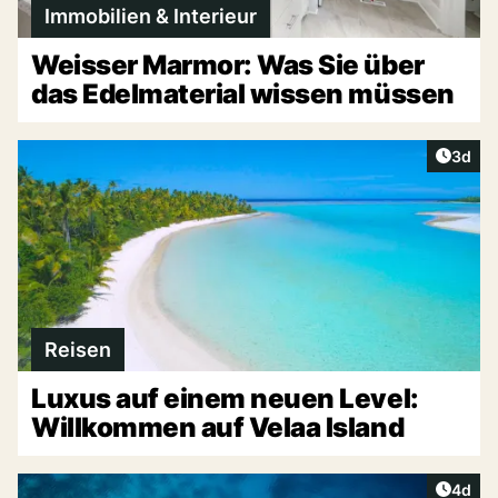
Immobilien & Interieur
Weisser Marmor: Was Sie über
das Edelmaterial wissen müssen
Artike
3d
Reisen
Luxus auf einem neuen Level:
Willkommen auf Velaa Island
Artike
4d