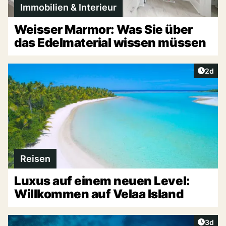
Immobilien & Interieur
Weisser Marmor: Was Sie über
das Edelmaterial wissen müssen
Artike
2d
Reisen
Luxus auf einem neuen Level:
Willkommen auf Velaa Island
Artike
3d