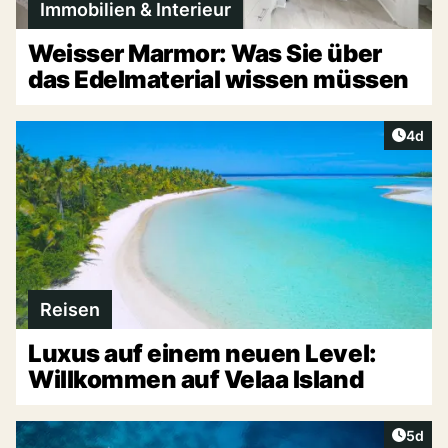
Immobilien & Interieur
Weisser Marmor: Was Sie über
das Edelmaterial wissen müssen
Artike
4d
Reisen
Luxus auf einem neuen Level:
Willkommen auf Velaa Island
Artike
5d