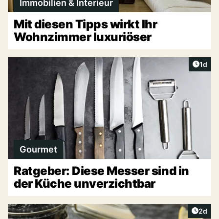
Immobilien & Interieur
Mit diesen Tipps wirkt Ihr
Wohnzimmer luxuriöser
Artike
1d
Gourmet
Ratgeber: Diese Messer sind in
der Küche unverzichtbar
Artike
2d