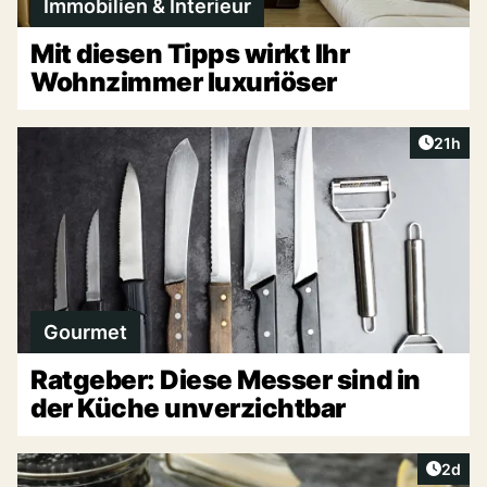
Immobilien & Interieur
Mit diesen Tipps wirkt Ihr
Wohnzimmer luxuriöser
Artikel
21h
Gourmet
Ratgeber: Diese Messer sind in
der Küche unverzichtbar
Artike
2d