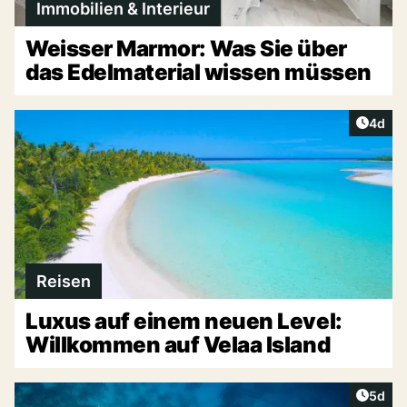
Immobilien & Interieur
Weisser Marmor: Was Sie über
das Edelmaterial wissen müssen
Artike
4d
Reisen
Luxus auf einem neuen Level:
Willkommen auf Velaa Island
Artike
5d