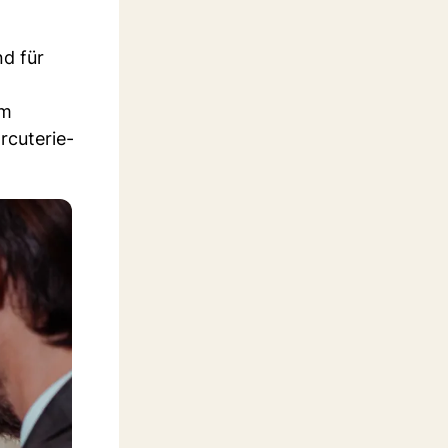
d für
um
rcuterie-