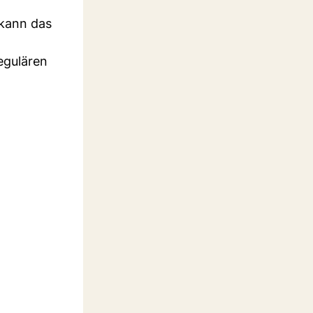
 kann das
egulären