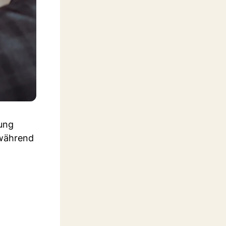
tung
 während