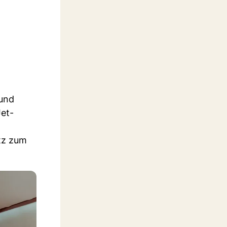
 und
Jet-
atz zum