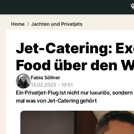
luxury.
NAU
Home
Jachten und Privatjets
Jet-Catering: E
Food über den 
Fabia Söllner
13.02.2025 - 10:51
Ein Privatjet-Flug ist nicht nur luxuriös, sond
mal was von Jet-Catering gehört