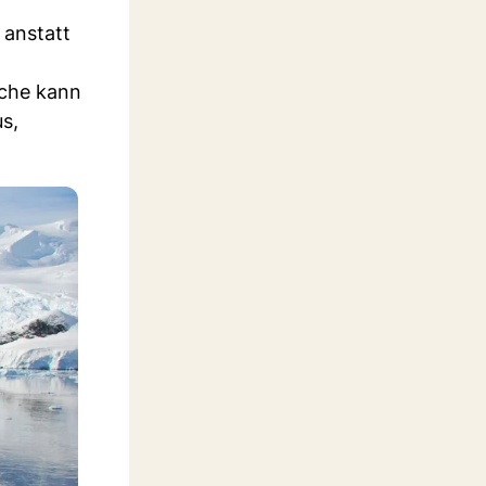
 anstatt
oche kann
s,