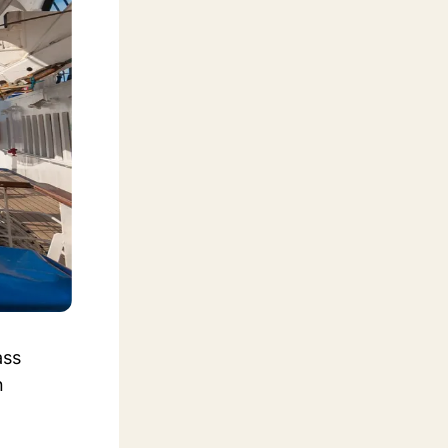
ass
n