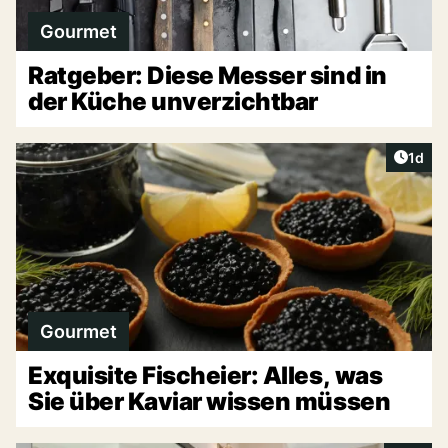
Gourmet
Ratgeber: Diese Messer sind in
der Küche unverzichtbar
Artike
1d
Gourmet
Exquisite Fischeier: Alles, was
Sie über Kaviar wissen müssen