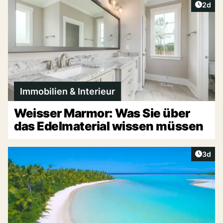
Artike
2d
Immobilien & Interieur
Weisser Marmor: Was Sie über
das Edelmaterial wissen müssen
Artike
3d