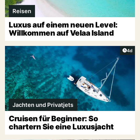
Reisen
Luxus auf einem neuen Level:
Willkommen auf Velaa Island
Artike
4d
Jachten und Privatjets
Cruisen für Beginner: So
chartern Sie eine Luxusjacht