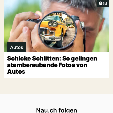
Artike
5d
Autos
Schicke Schlitten: So gelingen
atemberaubende Fotos von
Autos
Footer
Nau.ch folgen