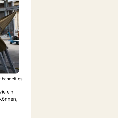
 handelt es
ie ein
 können,