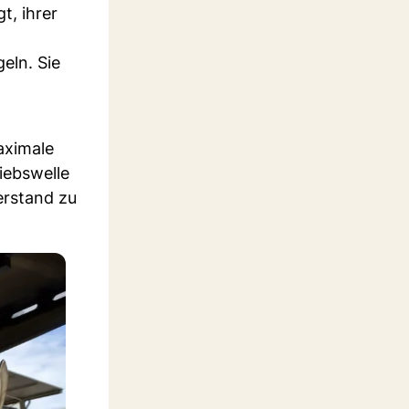
t, ihrer
eln. Sie
aximale
iebswelle
erstand zu