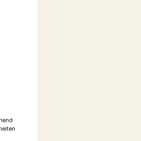
ehend
heiten