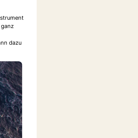
nstrument
, ganz
kann dazu