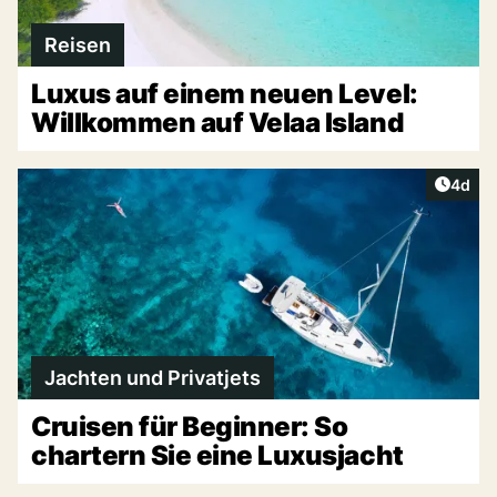
Reisen
Luxus auf einem neuen Level:
Willkommen auf Velaa Island
Artike
4d
Jachten und Privatjets
Cruisen für Beginner: So
chartern Sie eine Luxusjacht