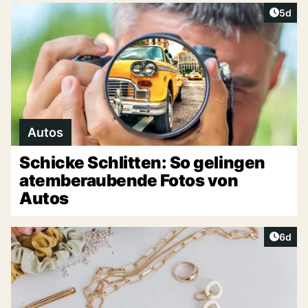
Artike
5d
Autos
Schicke Schlitten: So gelingen
atemberaubende Fotos von
Autos
Artike
6d