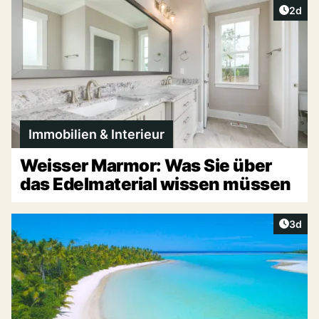
Artike
2d
Immobilien & Interieur
Weisser Marmor: Was Sie über
das Edelmaterial wissen müssen
Artike
3d