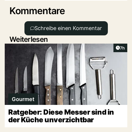
Kommentare
Schreibe einen Kommentar
Weiterlesen
Artike
7h
Gourmet
Ratgeber: Diese Messer sind in
der Küche unverzichtbar