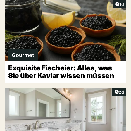
Artike
1d
Gourmet
Exquisite Fischeier: Alles, was
Sie über Kaviar wissen müssen
Artike
2d