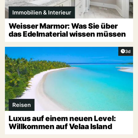
Immobilien & Interieur
Weisser Marmor: Was Sie über
das Edelmaterial wissen müssen
Artike
3d
Reisen
Luxus auf einem neuen Level:
Willkommen auf Velaa Island