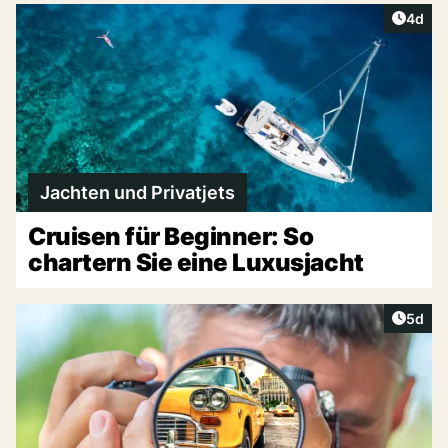
Artike
4d
Jachten und Privatjets
Cruisen für Beginner: So
chartern Sie eine Luxusjacht
Artike
5d