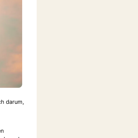
ch darum,
en