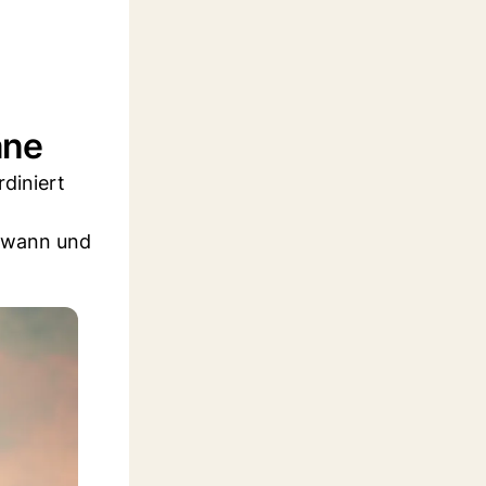
äne
diniert
, wann und