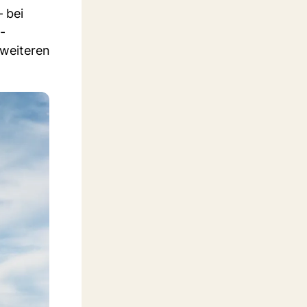
 bei
-
 weiteren