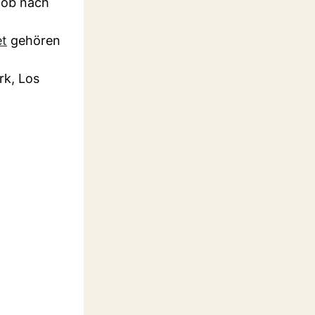
– ob nach
et
gehören
rk, Los