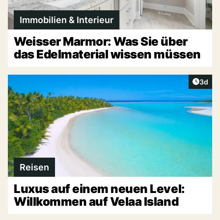
Immobilien & Interieur
Weisser Marmor: Was Sie über
das Edelmaterial wissen müssen
Artike
3d
Reisen
Luxus auf einem neuen Level:
Willkommen auf Velaa Island