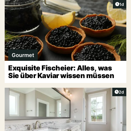
Artike
1d
Gourmet
Exquisite Fischeier: Alles, was
Sie über Kaviar wissen müssen
Artike
2d