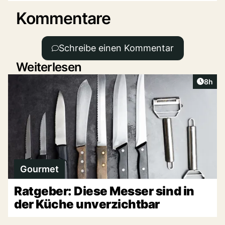
Kommentare
Schreibe einen Kommentar
Weiterlesen
Artike
8h
Gourmet
Ratgeber: Diese Messer sind in
der Küche unverzichtbar