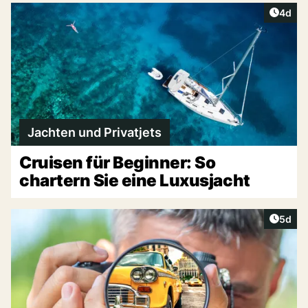
Artike
4d
Jachten und Privatjets
Cruisen für Beginner: So
chartern Sie eine Luxusjacht
Artike
5d