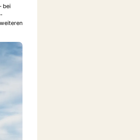
 bei
-
 weiteren