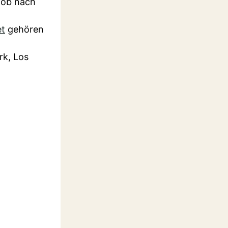
– ob nach
et
gehören
rk, Los