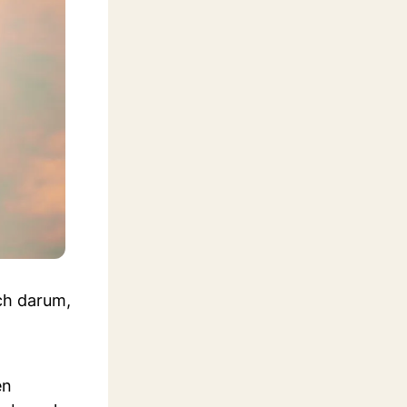
ch darum,
en