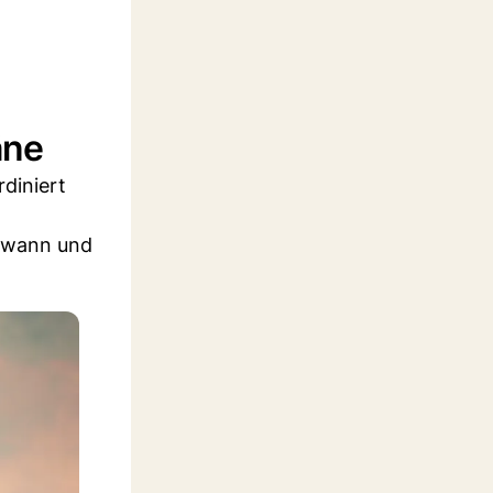
äne
diniert
, wann und