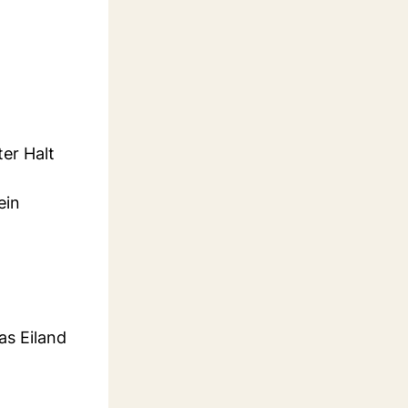
ter Halt
ein
as Eiland