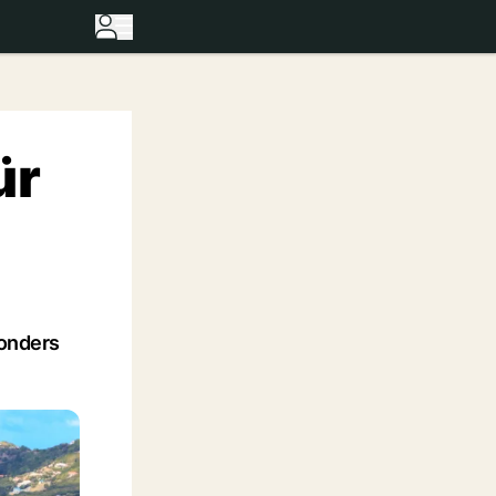
ür
sonders