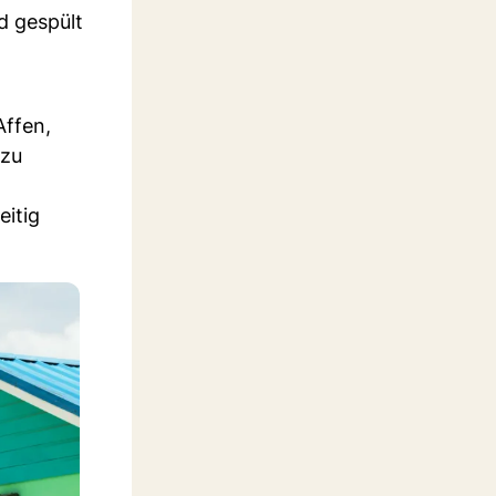
d gespült
Affen,
 zu
eitig