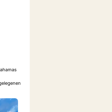
 Bahamas
 gelegenen