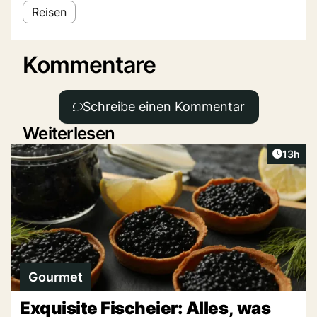
Reisen
Kommentare
Schreibe einen Kommentar
Weiterlesen
Artikel
13h
Gourmet
Exquisite Fischeier: Alles, was