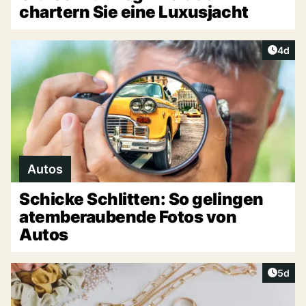
chartern Sie eine Luxusjacht
Artike
4d
Autos
Schicke Schlitten: So gelingen
atemberaubende Fotos von
Autos
Artike
5d