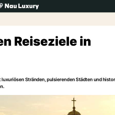
.ch
en Reiseziele in
it luxuriösen Stränden, pulsierenden Städten und hist
en.