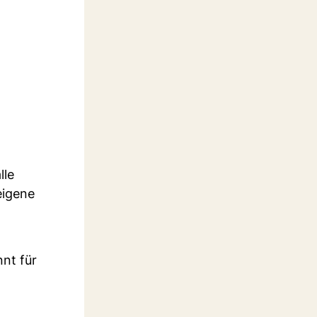
lle
eigene
nnt für