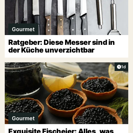
Gourmet
Ratgeber: Diese Messer sind in
der Küche unverzichtbar
Artike
1d
Gourmet
Exquisite Fischeier: Alles, was