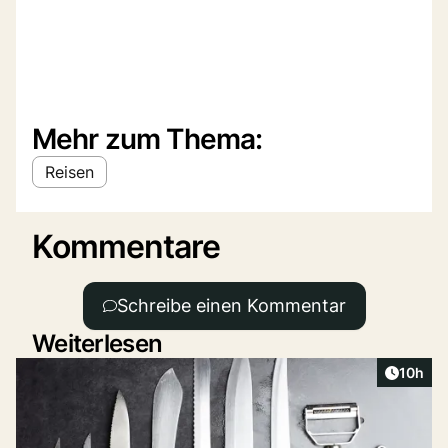
Mehr zum Thema:
Reisen
Kommentare
Schreibe einen Kommentar
Weiterlesen
Artikel
10h