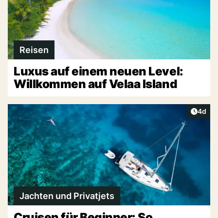
Reisen
Luxus auf einem neuen Level:
Willkommen auf Velaa Island
Artike
4d
Jachten und Privatjets
Cruisen für Beginner: So