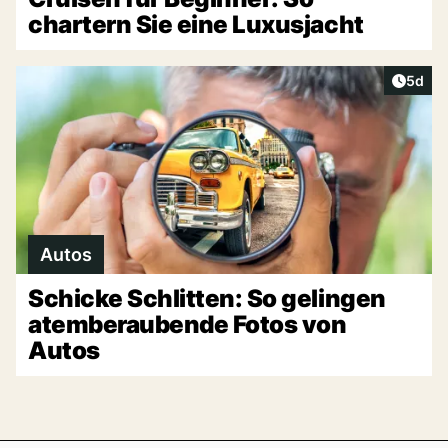
chartern Sie eine Luxusjacht
Artike
5d
Autos
Schicke Schlitten: So gelingen
atemberaubende Fotos von
Autos