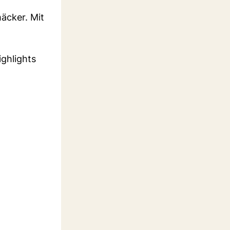
äcker. Mit
ighlights