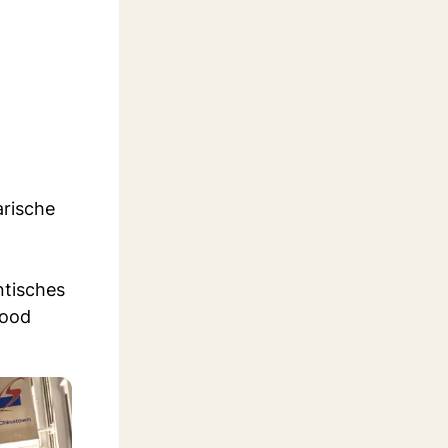
arische
ntisches
Food