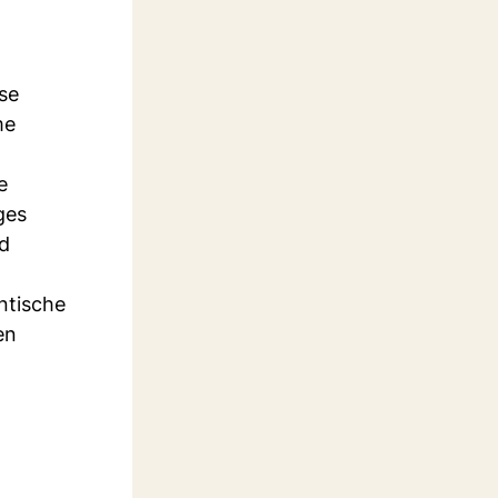
se
me
e
ges
nd
ntische
en