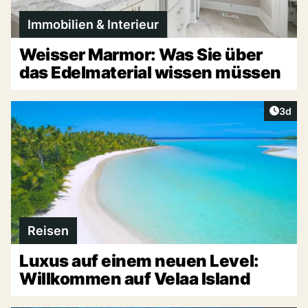
Immobilien & Interieur
Weisser Marmor: Was Sie über
das Edelmaterial wissen müssen
Artike
3d
Reisen
Luxus auf einem neuen Level:
Willkommen auf Velaa Island