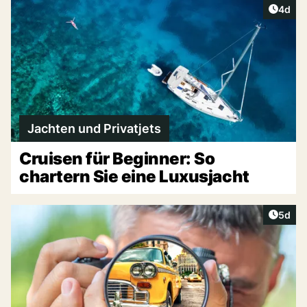
Artike
4d
Jachten und Privatjets
Cruisen für Beginner: So
chartern Sie eine Luxusjacht
Artike
5d