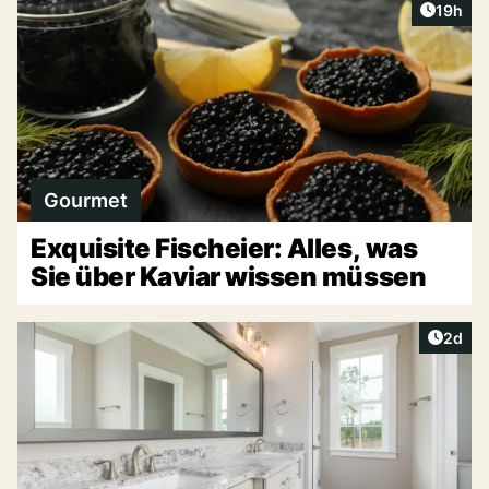
Artikel
19h
Gourmet
Exquisite Fischeier: Alles, was
Sie über Kaviar wissen müssen
Artike
2d