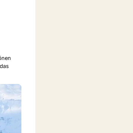
hönen
 das