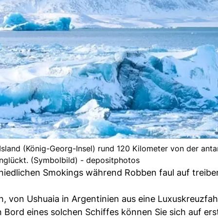
Island (König-Georg-Insel) rund 120 Kilometer von der anta
unglückt. (Symbolbild) - depositphotos
n niedlichen Smokings während Robben faul auf treib
in, von Ushuaia in Argentinien aus eine Luxuskreuzfah
Bord eines solchen Schiffes können Sie sich auf ers