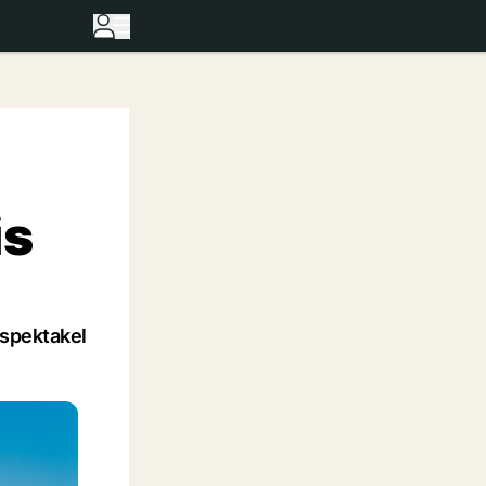
is
rspektakel