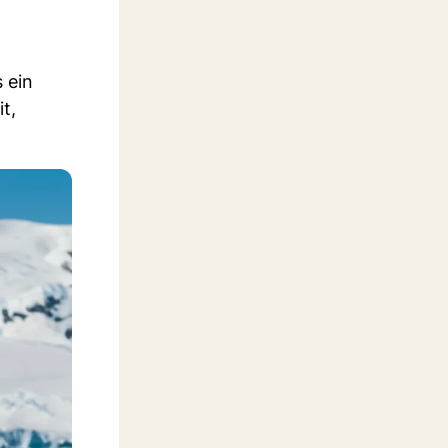
 ein
t,