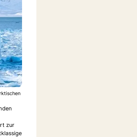
rktischen
enden
rt zur
tklassige