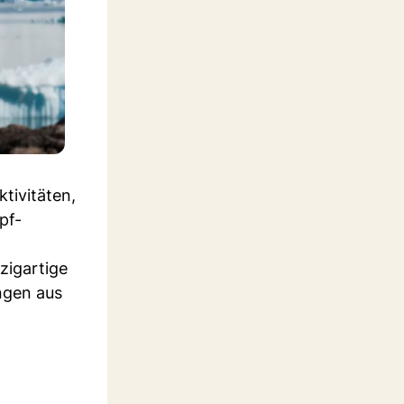
tivitäten,
pf-
zigartige
ngen aus