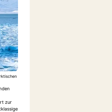
rktischen
enden
rt zur
tklassige