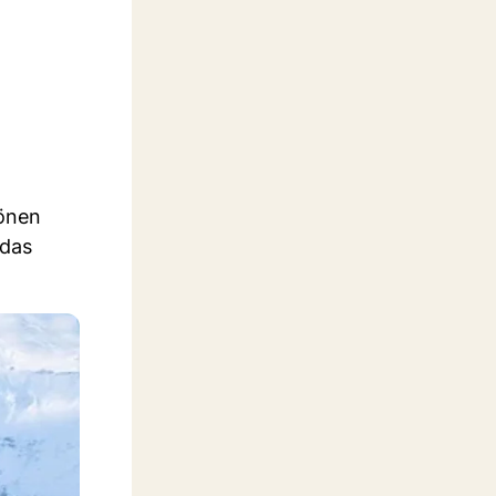
hönen
 das