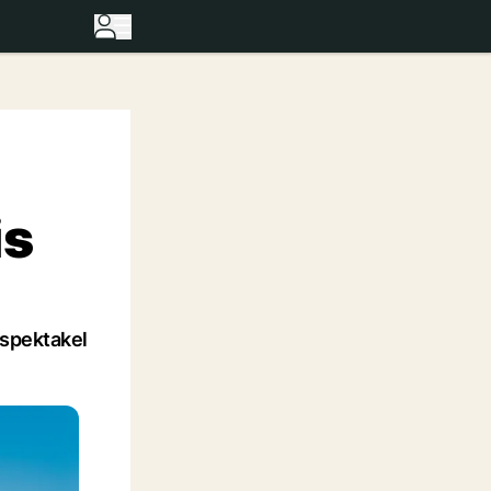
is
rspektakel