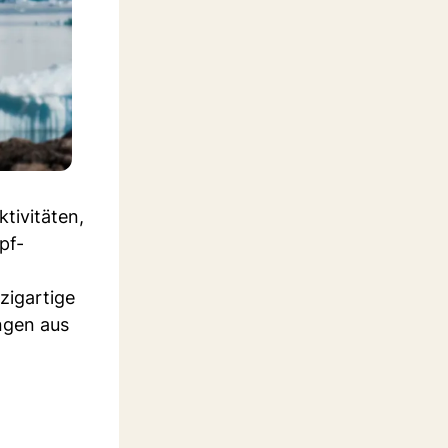
tivitäten,
pf-
zigartige
ngen aus