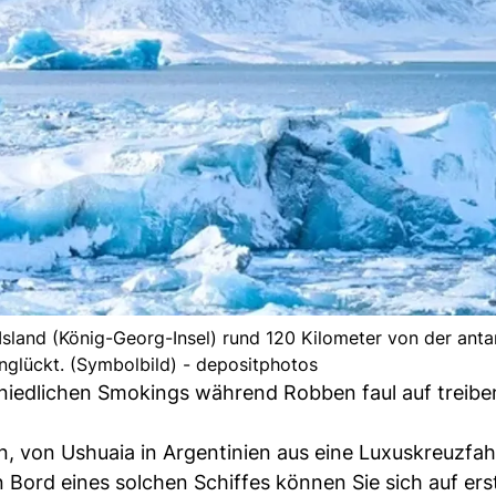
Island (König-Georg-Insel) rund 120 Kilometer von der anta
unglückt. (Symbolbild) - depositphotos
n niedlichen Smokings während Robben faul auf treib
in, von Ushuaia in Argentinien aus eine Luxuskreuzfah
Bord eines solchen Schiffes können Sie sich auf ers