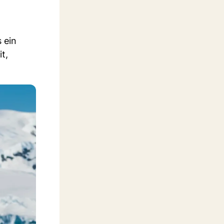
 ein
t,