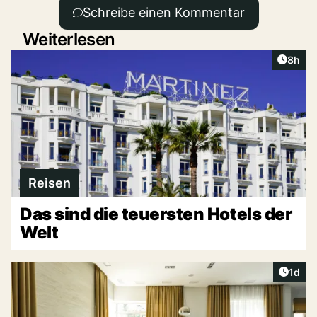
Schreibe einen Kommentar
Weiterlesen
Artike
8h
Reisen
Das sind die teuersten Hotels der
Welt
Artike
1d