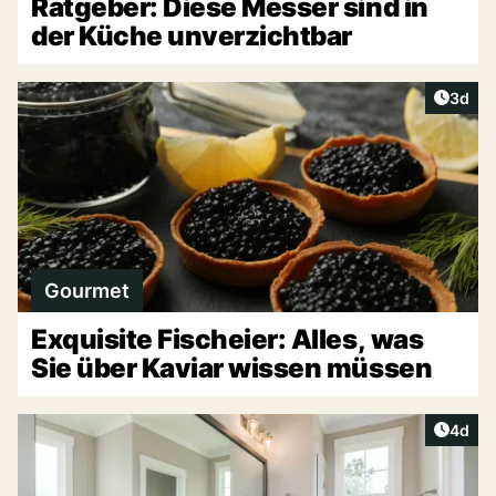
Ratgeber: Diese Messer sind in
der Küche unverzichtbar
Artike
3d
Gourmet
Exquisite Fischeier: Alles, was
Sie über Kaviar wissen müssen
Artike
4d