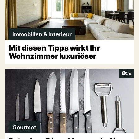
Immobilien & Interieur
Mit diesen Tipps wirkt Ihr
Wohnzimmer luxuriöser
Artike
2d
Gourmet