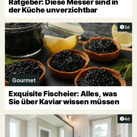
Ratgeber: Diese Messer sind in
der Küche unverzichtbar
Artike
3d
Gourmet
Exquisite Fischeier: Alles, was
Sie über Kaviar wissen müssen
Artike
4d