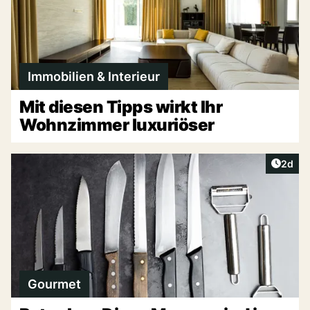
Immobilien & Interieur
Mit diesen Tipps wirkt Ihr
Wohnzimmer luxuriöser
Artike
2d
Gourmet