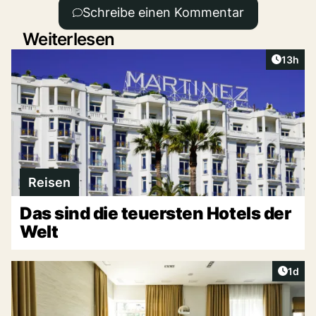
Schreibe einen Kommentar
Weiterlesen
Artikel
13h
Reisen
Das sind die teuersten Hotels der
Welt
Artike
1d