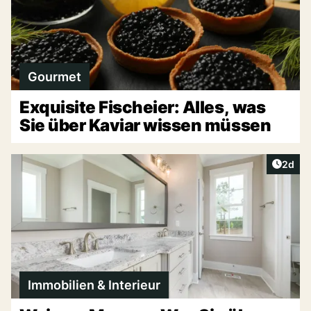
Gourmet
Exquisite Fischeier: Alles, was
Sie über Kaviar wissen müssen
Artike
2d
Immobilien & Interieur