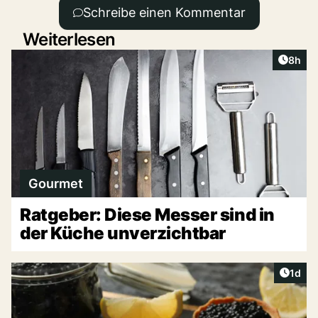
Schreibe einen Kommentar
Weiterlesen
Artike
8h
Gourmet
Ratgeber: Diese Messer sind in
der Küche unverzichtbar
Artike
1d