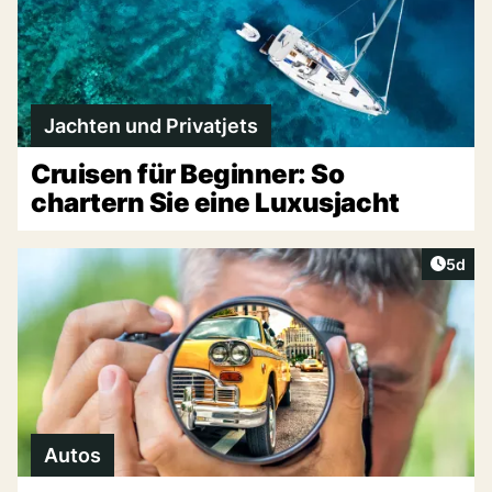
Jachten und Privatjets
Cruisen für Beginner: So
chartern Sie eine Luxusjacht
Artike
5d
Autos