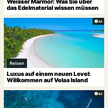
Weisser Marmor: Was Sie über
das Edelmaterial wissen müssen
Artike
3d
Reisen
Luxus auf einem neuen Level:
Willkommen auf Velaa Island
Artike
4d