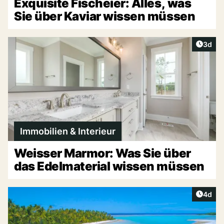
Exquisite Fischeier: Alles, was
Sie über Kaviar wissen müssen
Artike
3d
Immobilien & Interieur
Weisser Marmor: Was Sie über
das Edelmaterial wissen müssen
Artike
4d