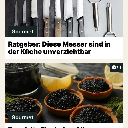
Gourmet
Ratgeber: Diese Messer sind in
der Küche unverzichtbar
Artike
2d
Gourmet