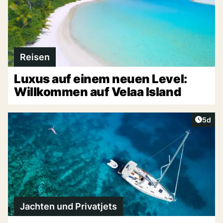
Reisen
Luxus auf einem neuen Level:
Willkommen auf Velaa Island
Artike
5d
Jachten und Privatjets