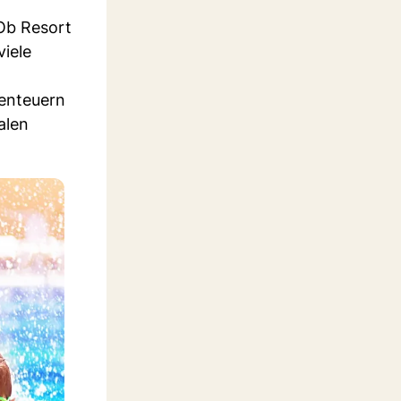
Ob Resort
viele
benteuern
alen