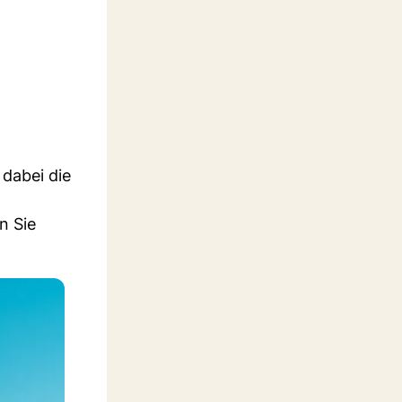
 dabei die
n Sie