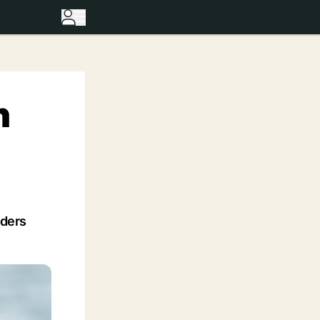
n
nders