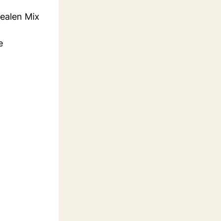
dealen Mix
e