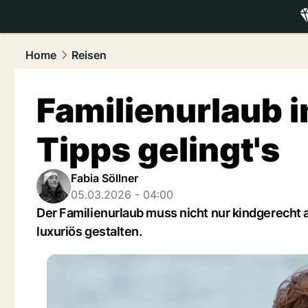
luxury.
NAU
Home
Reisen
Familienurlaub i
Tipps gelingt's
Fabia Söllner
05.03.2026 - 04:00
Der Familienurlaub muss nicht nur kindgerecht a
luxuriös gestalten.