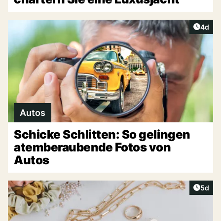
Artike
4d
Autos
Schicke Schlitten: So gelingen
atemberaubende Fotos von
Autos
Artike
5d