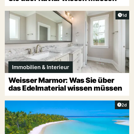
Artike
1d
Immobilien & Interieur
Weisser Marmor: Was Sie über
das Edelmaterial wissen müssen
Artike
2d