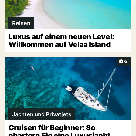
Reisen
Luxus auf einem neuen Level:
Willkommen auf Velaa Island
Artike
3d
Jachten und Privatjets
Cruisen für Beginner: So
chartern Sie eine Luxusjacht