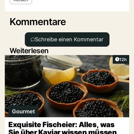
Kommentare
Schreibe einen Kommentar
Weiterlesen
Artikel
12h
Gourmet
Exquisite Fischeier: Alles, was
Sie über Kaviar wissen müssen