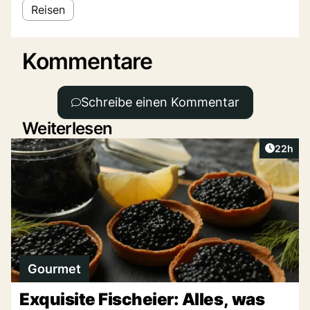
Reisen
Kommentare
Schreibe einen Kommentar
Weiterlesen
Artikel 
22h
Gourmet
Exquisite Fischeier: Alles, was