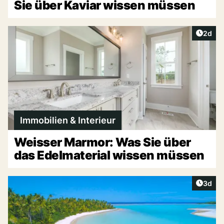
Sie über Kaviar wissen müssen
Artike
2d
Immobilien & Interieur
Weisser Marmor: Was Sie über
das Edelmaterial wissen müssen
Artike
3d