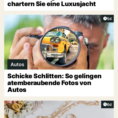
chartern Sie eine Luxusjacht
Artike
5d
Autos
Schicke Schlitten: So gelingen
atemberaubende Fotos von
Autos
Artike
6d