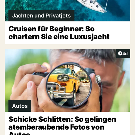
Jachten und Privatjets
Cruisen für Beginner: So
chartern Sie eine Luxusjacht
Artike
4d
Autos
Schicke Schlitten: So gelingen
atemberaubende Fotos von
Autos