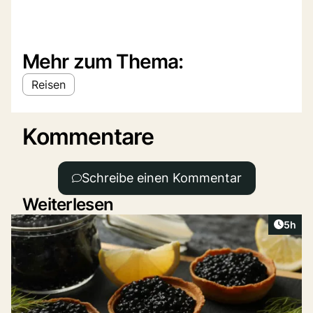
Mehr zum Thema:
Reisen
Kommentare
Schreibe einen Kommentar
Weiterlesen
Artike
5h