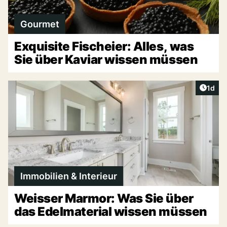
Gourmet
Exquisite Fischeier: Alles, was
Sie über Kaviar wissen müssen
Artike
1d
Immobilien & Interieur
Weisser Marmor: Was Sie über
das Edelmaterial wissen müssen