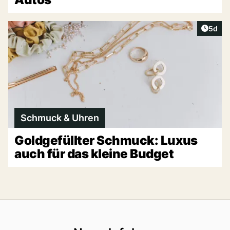
Artike
5d
Schmuck & Uhren
Goldgefüllter Schmuck: Luxus
auch für das kleine Budget
Footer