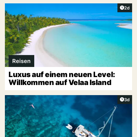
Artike
2d
Reisen
Luxus auf einem neuen Level:
Willkommen auf Velaa Island
Artike
3d