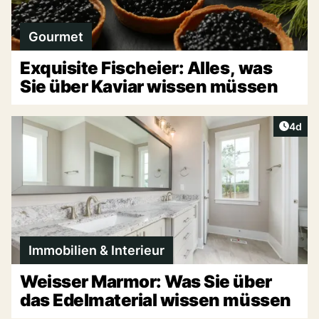
Gourmet
Exquisite Fischeier: Alles, was
Sie über Kaviar wissen müssen
Artike
4d
Immobilien & Interieur
Weisser Marmor: Was Sie über
das Edelmaterial wissen müssen