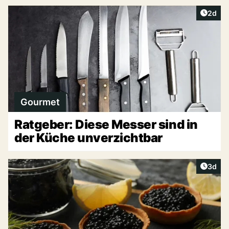
Artike
2d
Gourmet
Ratgeber: Diese Messer sind in
der Küche unverzichtbar
Artike
3d