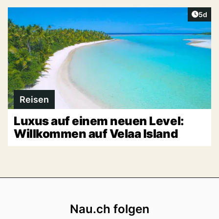
Artike
5d
Reisen
Luxus auf einem neuen Level:
Willkommen auf Velaa Island
Footer
Nau.ch folgen